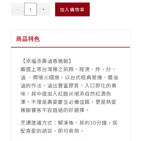
價
價
加入購物車
格：
格：
NT$2,900。
NT$2,520。
商品特色
【添福添壽滷香豬腳】
嚴選上等台灣豬之前蹄，經燙、炸、炒、
滷 、燜慢火細燉，以台式經典蔥燒、醬油
滷的作法，滷出豐富膠質、入口即化的美
味，其中還加入紅麴米增添自然紅潤色
澤。不僅是壽宴慶生必備佳餚，更是熱愛
豬腳饕客不容錯過的好選擇。
烹調建議方式：解凍後，蒸約30分鐘，搭
配喜愛的蔬菜，即可食用。