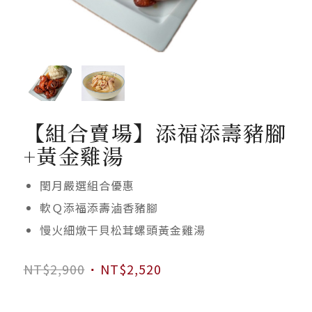
【組合賣場】添福添壽豬腳
+黃金雞湯
閏月嚴選組合優惠
軟Ｑ添福添壽滷香豬腳
慢火細燉干貝松茸螺頭黃金雞湯
原
目
NT$
2,900
NT$
2,520
始
前